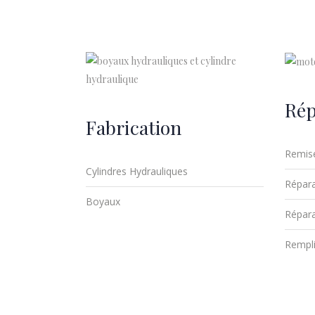
Rép
Fabrication
Remise
Cylindres Hydrauliques
Répara
Boyaux
Répara
Rempli