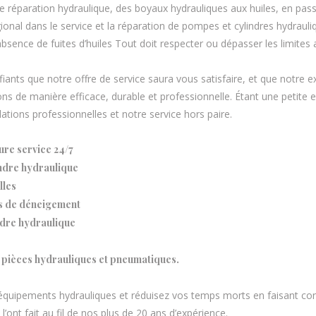
e réparation hydraulique, des boyaux hydrauliques aux huiles, en pass
onal dans le service et la réparation de pompes et cylindres hydrau
absence de fuites d’huiles Tout doit respecter ou dépasser les limites a
nts que notre offre de service saura vous satisfaire, et que notre e
ions de manière efficace, durable et professionnelle. Étant une petite
lations professionnelles et notre service hors paire.
re service 24/7
indre hydraulique
lles
s de déneigement
ndre hydraulique
 pièces hydrauliques et pneumatiques.
 équipements hydrauliques et réduisez vos temps morts en faisant c
ont fait au fil de nos plus de 20 ans d’expérience.